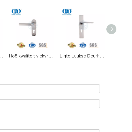
nkamer houtdeurhendelhandvatsel met reghoekplaat -DDTP009
Hoë kwaliteit vlekvrye staal binnenshuise hefboomhandvatsel met plaat vir metaaldeure-DDTP008
Ligte Luukse Deurhandvatsel Paneelslot Huis Ingangsdeur Handvatsel-DDTP007