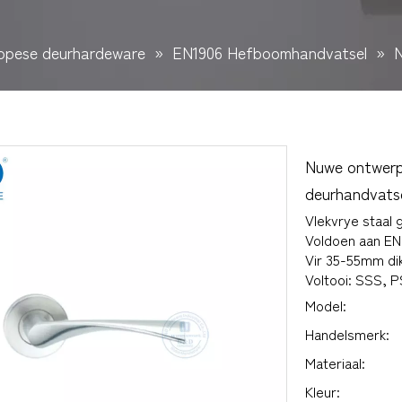
opese deurhardeware
»
EN1906 Hefboomhandvatsel
»
N
Nuwe ontwerp 
deurhandvat
Vlekvrye staal 
Voldoen aan EN 
Vir 35-55mm di
Voltooi: SSS, 
Model:
Handelsmerk:
Materiaal:
Kleur: