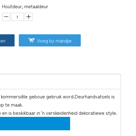
Houtdeur, metaaldeur
oen
Voeg by mandjie
en kommersiële geboue gebruik word.Deurhandvatsels is
op te maak.
en is beskikbaar in 'n verskeidenheid dekoratiewe style.