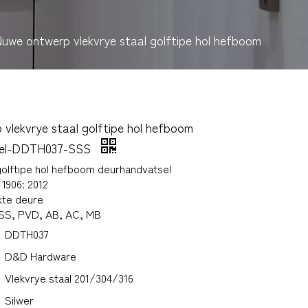
uwe ontwerp vlekvrye staal golftipe hol hefboom
vlekvrye staal golftipe hol hefboom
sel-DDTH037-SSS
golftipe hol hefboom deurhandvatsel
1906: 2012
kte deure
PSS, PVD, AB, AC, MB
DDTH037
D&D Hardware
Vlekvrye staal 201/304/316
Silwer