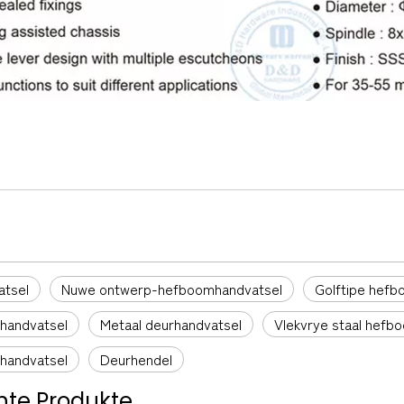
atsel
Nuwe ontwerp-hefboomhandvatsel
Golftipe hefb
handvatsel
Metaal deurhandvatsel
Vlekvrye staal hefb
handvatsel
Deurhendel
te Produkte