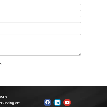
eure,
ervinding om