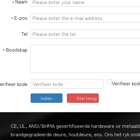
Naam
*
E-pos
*
Tel
Boodskap
*
erifieer kode
Indien
Stel terug
CE, UL, ANSI/BHMA gesertifiseerde hardeware vir metaald
brandgegradeerde deure, houtdeure, ens. Ons het ryk ond