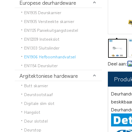
Europese deurhardeware
EN1935 Deurskarnier
EN1935 Versteekte skarnier
EN1125 Paniekuitgangstoestel
EN12209 Insteekslot
EN1303 Sluitsilinder
EN1906 Hefboomhandvatsel
Deel aan:
EN1154 Deursluiter
Argitektoniese hardeware
Produ
Butt skarnier
Deurhandv
Deurstootstaaf
beskikbaa
Digitale slim slot
Deurhandva
Hangslot
Deur slotstel
Deurstop