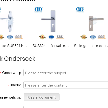
Klassieke SUS304 hoë kwaliteit moderne buitedeur soliede handvatsels hefboom met agterplaat-DDLP002
SUS304 hoë kwaliteit moderne hefboomhandvatsel met plaat vir kantoordeur-DDLP001
Stille gesplete deurslot Woo
k Ondersoek
Onderwerp
*
Inhoud
*
anhegsels op
Kies 'n dokument