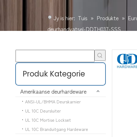
Jy is hier:
Tuis
»
Produkte
»
Eur
deurhandvatsel-DDTH037-SSS
Produk Kategorie
Amerikaanse deurhardeware
ANSI-UL/BHMA Deurskarnier
UL 10C Deursluiter
UL 10C Mortise Lockset
UL 10C Branduitgang Hardeware