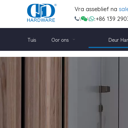
Vra asseblief na
sa
+86 139 290

\

\

:
Tuis
Oor ons
Deur Ha