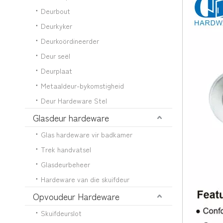
Deurbout
Deurkyker
Deurkoördineerder
Deur seël
Deurplaat
Metaaldeur-bykomstigheid
Deur Hardeware Stel
Glasdeur hardeware
Glas hardeware vir badkamer
Trek handvatsel
Glasdeurbeheer
Hardeware van die skuifdeur
Opvoudeur Hardeware
Skuifdeurslot