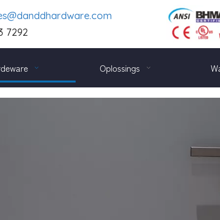
les@danddhardware.com
3 7292
rdeware
Oplossings
Wa