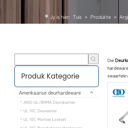
Jy is hier:
Tuis
»
Produkte
»
Arg
Die
Deurk
hardeware 
Produk Kategorie
swaartekra
Amerikaanse deurhardeware
ANSI-UL/BHMA Deurskarnier
UL 10C Deursluiter
UL 10C Mortise Lockset
UL 10C Branduitgang Hardeware