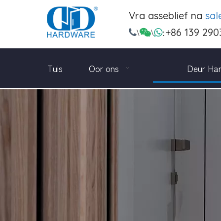
Vra asseblief na
sa
+86 139 290

\

\

:
Tuis
Oor ons
Deur Ha