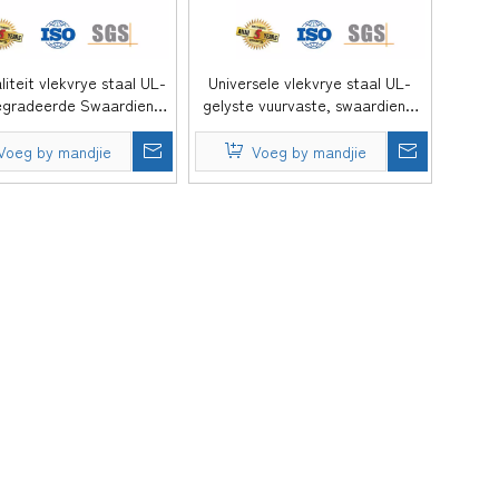
iteit vlekvrye staal UL-
Universele vlekvrye staal UL-
gradeerde Swaardiens,
gelyste vuurvaste, swaardiens,
ie-handig gladde
nie-
deurkoördineerder vir
handseleksiedeurkoördineerder
Voeg by mandjie
Voeg by mandjie
etaaldeur-DDDR002-B
vir dubbeldeur-DDDR002-A