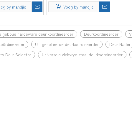
eware Nie-hand-
Openbare Geboue Hardeware
bare swaartekrag-
Kieser Deurkoördineerder vir
eg by mandjie
Voeg by mandjie
-deurkoördineerder vir
houtmetaaldeur-DDDR001-9
ldeur-DDDR001-7 duim
duim
 geboue hardeware deur koördineerder
Deurkoördineerder
V
koördineerder
UL-genoteerde deurkoördineerder
Deur Nader
ty Deur Selector
Universele vlekvrye staal deurkoördineerder