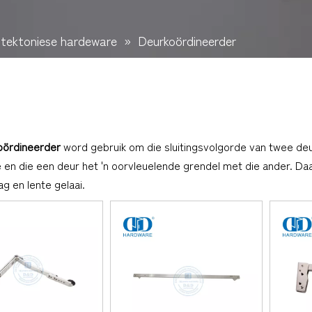
itektoniese hardeware
»
Deurkoördineerder
oördineerder
word gebruik om die sluitingsvolgorde van twee de
en die een deur het 'n oorvleuelende grendel met die ander. Daa
g en lente gelaai.