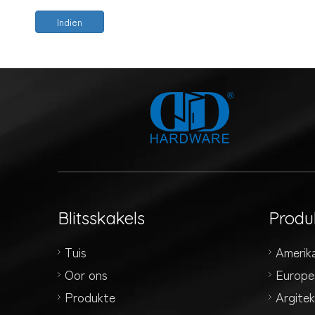
Indien
Blitsskakels
Produ
Tuis
Amerik
Oor ons
Europe
Produkte
Argite