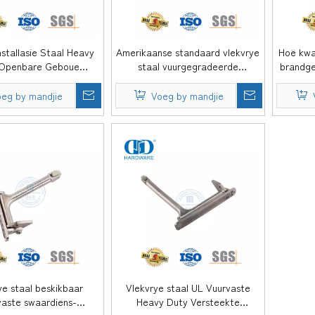
nstallasie Staal Heavy
Amerikaanse standaard vlekvrye
Hoë kwal
 Openbare Geboue
staal vuurgegradeerde
brandge
 Deur Sluiter Selector
swaardiensverstelbaar sonder
n
dineerder Vir Kantoor
afstandbeheerkieserdeurkoördineerder
kies
eg by mandjie
Voeg by mandjie
taal Deur-DDDR004
vir skoolhoteldeur-DDDR003
houtm
ye staal beskikbaar
Vlekvrye staal UL Vuurvaste
vaste swaardiens-
Heavy Duty Versteekte