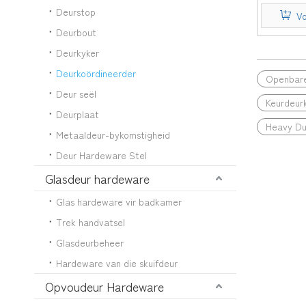
hard
Deurstop
omkeer
Vo
deurkieser
Deurbout
hol metaa
Deurkyker
Deurkoördineerder
Openbare
Deur seël
Keurdeur
Deurplaat
Heavy Du
Metaaldeur-bykomstigheid
Deur Hardeware Stel
Glasdeur hardeware
Glas hardeware vir badkamer
Trek handvatsel
Glasdeurbeheer
Hardeware van die skuifdeur
Opvoudeur Hardeware