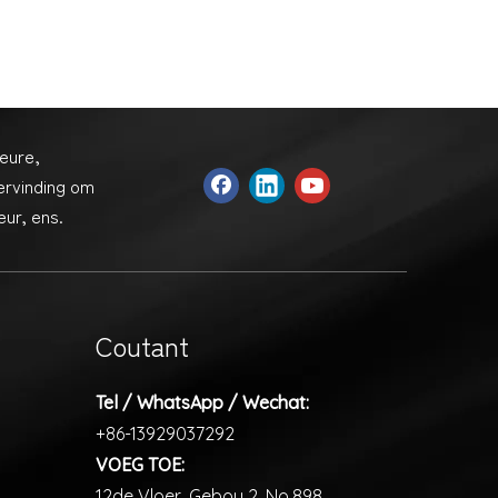
eure,
ervinding om
ur, ens.
Coutant
Tel / WhatsApp / Wechat:
+86-13929037292
VOEG TOE:
12de Vloer, Gebou 2, No.898,