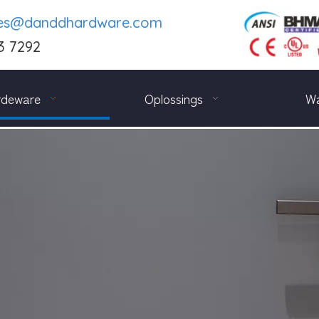
les@danddhardware.com
3 7292
rdeware
Oplossings
Wa