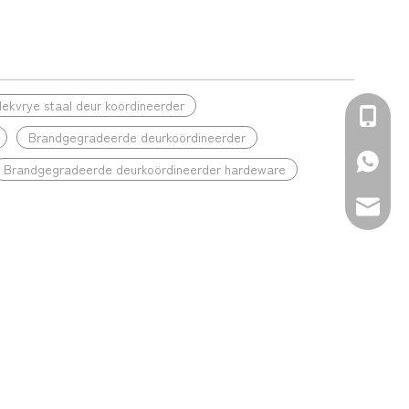
lekvrye staal deur koördineerder
+86-139
Brandgegradeerde deurkoördineerder
+86-139
Brandgegradeerde deurkoördineerder hardeware
sales@d