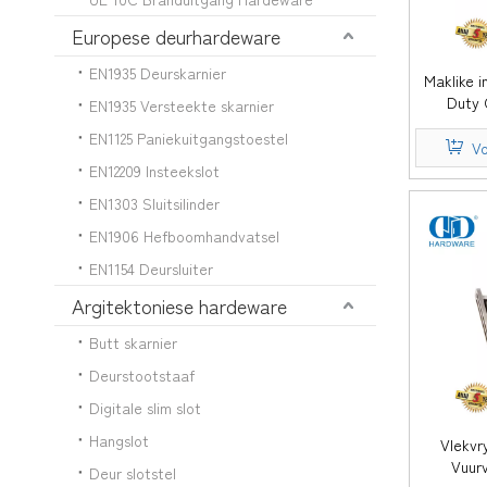
Europese deurhardeware
EN1935 Deurskarnier
Maklike i
Duty
EN1935 Versteekte skarnier
Hardeware
EN1125 Paniekuitgangstoestel
Deur Koör
Vo
Hospi
EN12209 Insteekslot
EN1303 Sluitsilinder
EN1906 Hefboomhandvatsel
EN1154 Deursluiter
Argitektoniese hardeware
Butt skarnier
Deurstootstaaf
Digitale slim slot
Hangslot
Vlekvr
Vuur
Deur slotstel