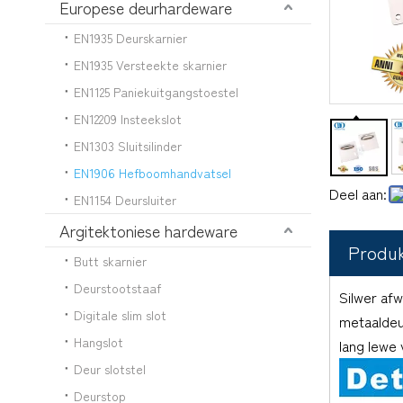
Europese deurhardeware
EN1935 Deurskarnier
EN1935 Versteekte skarnier
EN1125 Paniekuitgangstoestel
EN12209 Insteekslot
EN1303 Sluitsilinder
EN1906 Hefboomhandvatsel
Deel aan:
EN1154 Deursluiter
Argitektoniese hardeware
Produ
Butt skarnier
Deurstootstaaf
Silwer afw
Digitale slim slot
metaaldeur
Hangslot
lang lewe 
Deur slotstel
Deurstop