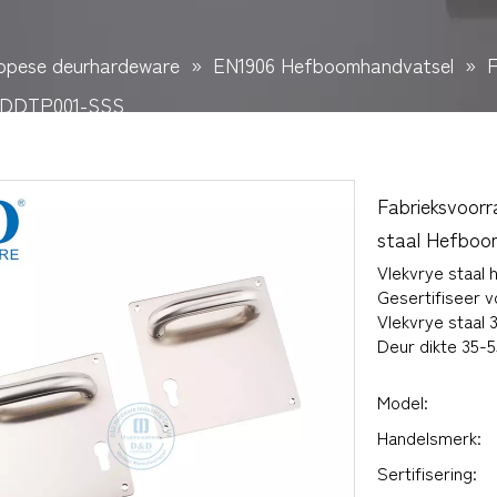
opese deurhardeware
»
EN1906 Hefboomhandvatsel
»
F
s-DDTP001-SSS
Fabrieksvoorr
staal Hefbo
Vlekvrye staal
Gesertifiseer v
Vlekvrye staal 
Deur dikte 35
Model:
Handelsmerk:
Sertifisering: