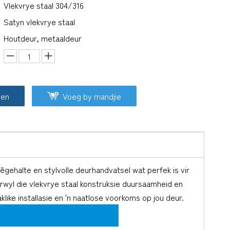
Vlekvrye staal 304/316
Satyn vlekvrye staal
Houtdeur, metaaldeur
oen
Voeg by mandjie
oëgehalte en stylvolle deurhandvatsel wat perfek is vir
erwyl die vlekvrye staal konstruksie duursaamheid en
ike installasie en 'n naatlose voorkoms op jou deur.