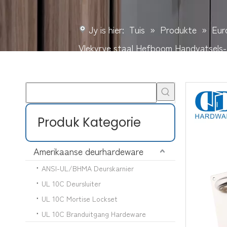
Jy is hier:
Tuis
»
Produkte
»
Eur
Vlekvrye staal Hefboom Handvatsel
Produk Kategorie
Amerikaanse deurhardeware
ANSI-UL/BHMA Deurskarnier
UL 10C Deursluiter
UL 10C Mortise Lockset
UL 10C Branduitgang Hardeware