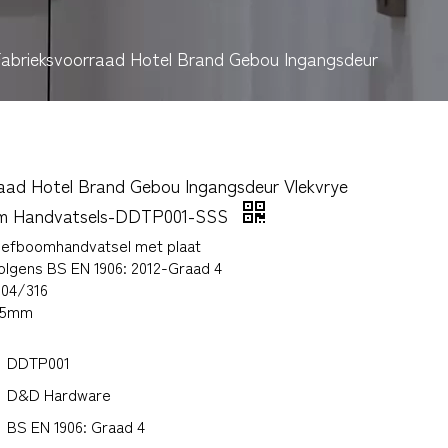
abrieksvoorraad Hotel Brand Gebou Ingangsdeur
aad Hotel Brand Gebou Ingangsdeur Vlekvrye
om Handvatsels-DDTP001-SSS
 hefboomhandvatsel met plaat
olgens BS EN 1906: 2012-Graad 4
304/316
-55mm
DDTP001
D&D Hardware
BS EN 1906: Graad 4