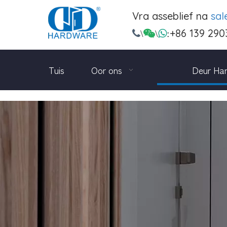
Vra asseblief na
sa
+86 139 290

\

\

:
Tuis
Oor ons
Deur Ha