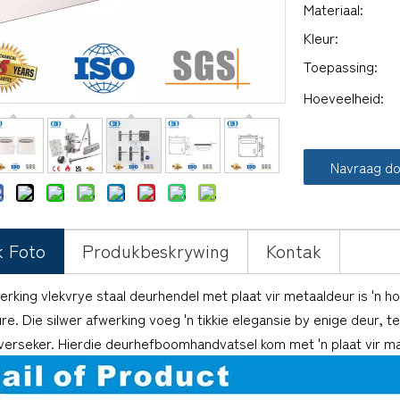
Materiaal:
Kleur:
Toepassing:
Hoeveelheid:
Navraag d
k Foto
Produkbeskrywing
Kontak
erking vlekvrye staal deurhendel met plaat vir metaaldeur is 'n h
e. Die silwer afwerking voeg 'n tikkie elegansie by enige deur, t
verseker. Hierdie deurhefboomhandvatsel kom met 'n plaat vir makl