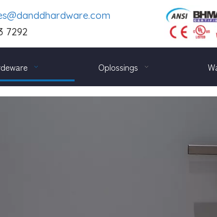
les@danddhardware.com
3 7292
rdeware
Oplossings
Wa