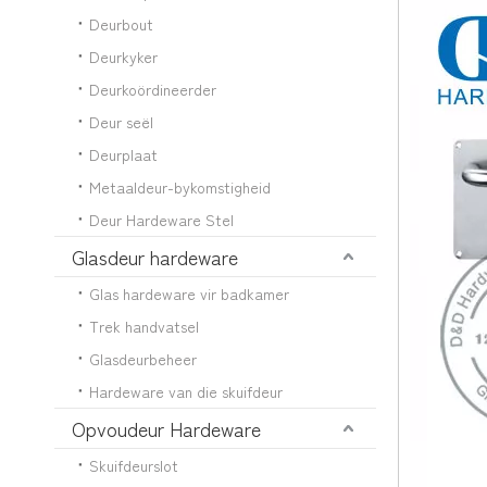
Deurbout
Deurkyker
Deurkoördineerder
Deur seël
Deurplaat
Metaaldeur-bykomstigheid
Deur Hardeware Stel
Glasdeur hardeware
Glas hardeware vir badkamer
Trek handvatsel
Glasdeurbeheer
Hardeware van die skuifdeur
Opvoudeur Hardeware
Skuifdeurslot