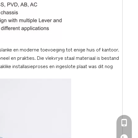
 slanke en moderne toevoeging tot enige huis of kantoor.
eel en prakties. Die vlekvrye staal materiaal is bestand
klike installasieproses en ingeslote plaat was dit nog
+86-139