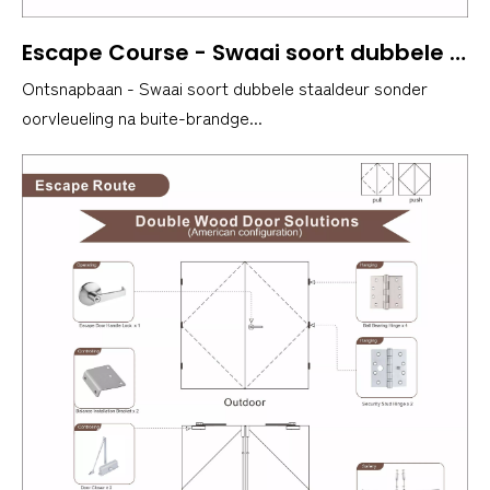
Escape Course - Swaai soort dubbele staaldeur sonder oorvleueling na buite-brandgegradeerde-- Amerikaanse maatstaf
Ontsnapbaan - Swaai soort dubbele staaldeur sonder
oorvleueling na buite-brandge...