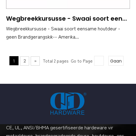
Wegbreekkursusse - Swaai soort eensame houtdeur - geen Brandgerangskik - Amerikaanse maatstaf
Wegbreekkursusse - Swaai soort eensame houtdeur -
geen Brandgerangskik-- Amerika...
1
Total 2 pages Go to Page
2
»
Gaan
CE, UL, ANSI/BHMA gesertifiseerde hardeware vir
metaaldeure, brandgegradeerde deure, houtdeure, ens.