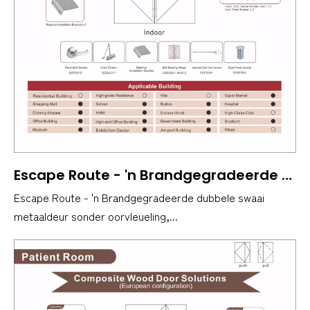
Escape Route - 'n Brandgegradeerde dubbele swaai metaaldeur sonder oorvleueling, ontwerp volgens Amerikaanse standaarde, wat direk na die buitelug lei.
Escape Route - 'n Brandgegradeerde dubbele swaai
metaaldeur sonder oorvleueling,...