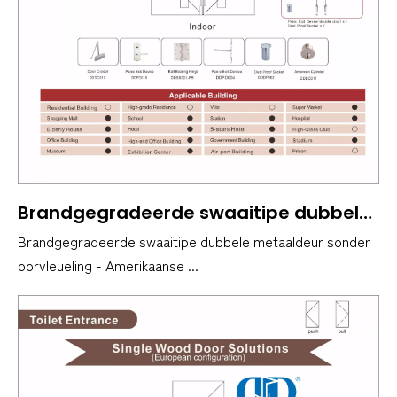
Brandgegradeerde swaaitipe dubbele metaaldeur sonder oorvleueling - Amerikaanse standaard-trap-ontsnappingsroete
Brandgegradeerde swaaitipe dubbele metaaldeur sonder
oorvleueling - Amerikaanse ...