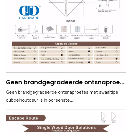
Geen brandgegradeerde ontsnaproetes met swaaitipe dubbelhoutdeur is in ooreenstemming met Amerikaanse standaard nie.
Geen brandgegradeerde ontsnaproetes met swaaitipe
dubbelhoutdeur is in ooreenste...