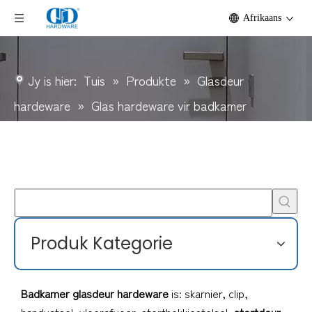
Afrikaans
Jy is hier:
Tuis
»
Produkte
»
Glasdeur
hardeware
»
Glas hardeware vir badkamer
Produk Kategorie
Badkamer glasdeur hardeware
is: skarnier, clip,