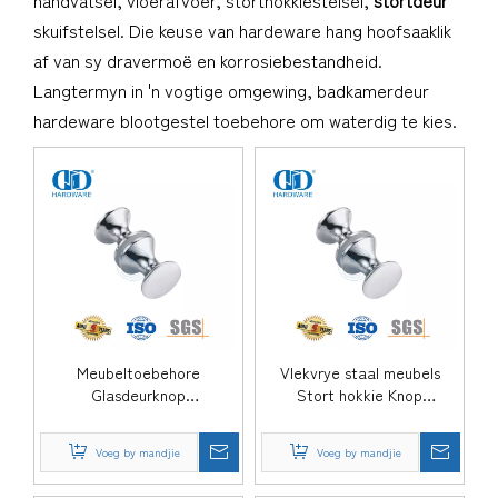
handvatsel, vloerafvoer, storthokkiestelsel,
stortdeur
skuifstelsel. Die keuse van hardeware hang hoofsaaklik
af van sy dravermoë en korrosiebestandheid.
Langtermyn in 'n vogtige omgewing, badkamerdeur
hardeware blootgestel toebehore om waterdig te kies.
Meubeltoebehore
Vlekvrye staal meubels
Glasdeurknop
Stort hokkie Knop
Glashandvatsel Stortkamer
Hardeware Stort
Skuifglas stortdeurknoppe-
Handvatsel Glas Deur Knop
Voeg by mandjie
Voeg by mandjie
DDSK012
Handvatsel Knop-DDSK011