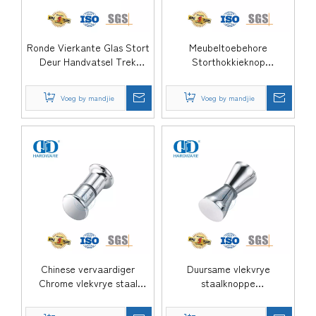
Ronde Vierkante Glas Stort
Meubeltoebehore
Deur Handvatsel Trek
Storthokkieknop
Roesvrye Staal Knop Glas
Dubbelkantstort-
Deur Knop-DDSK008
skuifraamlose
Voeg by mandjie
Voeg by mandjie
glasdeurknophandvatsels-
DDSK007
Chinese vervaardiger
Duursame vlekvrye
Chrome vlekvrye staal
staalknoppe
storthokkie knop deur
Stortkamerknop Badkamer-
handvatsel knop vir
skuifdeurknop-DDSK005