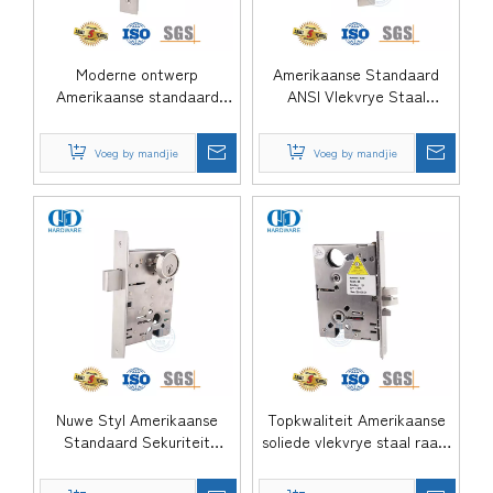
Moderne ontwerp
Amerikaanse Standaard
Amerikaanse standaard
ANSI Vlekvrye Staal
ANSI vlekvrye staal
Privaatheid Silinder Meubels
veiligheidsmeubels
Badkamer Slaapkamer
Voeg by mandjie
Voeg by mandjie
Hardeware Hout binnedeur
Ingangsdeur Insteekslot
insteekslot -DDAL31
Body-DDAL22
Nuwe Styl Amerikaanse
Topkwaliteit Amerikaanse
Standaard Sekuriteit
soliede vlekvrye staal raam
Kommersiële Multipoint
Deadbolt Luukse
Hotel Woonstel Binnedeur
toegangsdeur insteekslot-