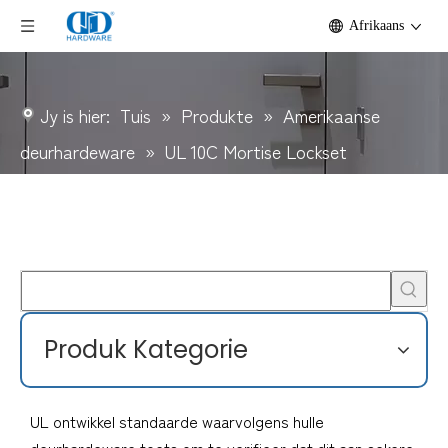
Afrikaans
Jy is hier:
Tuis
»
Produkte
»
Amerikaanse
deurhardeware
»
UL 10C Mortise Lockset
Produk Kategorie
UL ontwikkel standaarde waarvolgens hulle