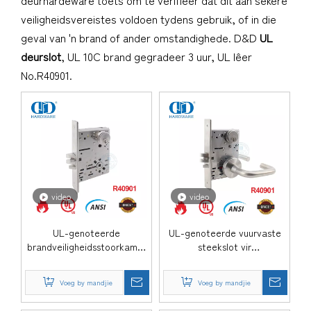
deurhardeware toets om te verifieer dat dit aan sekere
veiligheidsvereistes voldoen tydens gebruik, of in die
geval van 'n brand of ander omstandighede. D&D
UL
deurslot
, UL 10C brand gegradeer 3 uur, UL lêer
No.R40901.
video
video
UL-genoteerde
UL-genoteerde vuurvaste
brandveiligheidsstoorkamer
steekslot vir
of kasdeurgatslot-DDAL07
klaskamerdeur-DDAL05
Voeg by mandjie
Voeg by mandjie