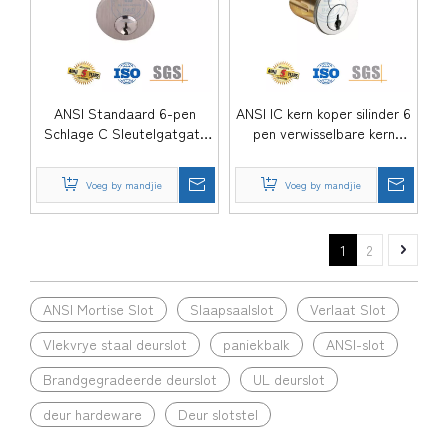
ANSI Standaard 6-pen
ANSI IC kern koper silinder 6
Schlage C Sleutelgatgat-
pen verwisselbare kern
silinder-DDLC011-29mm-SN
silinder-DDLC013-29mm-SN
Voeg by mandjie
Voeg by mandjie
1
2
ANSI Mortise Slot
Slaapsaalslot
Verlaat Slot
Vlekvrye staal deurslot
paniekbalk
ANSI-slot
Brandgegradeerde deurslot
UL deurslot
deur hardeware
Deur slotstel