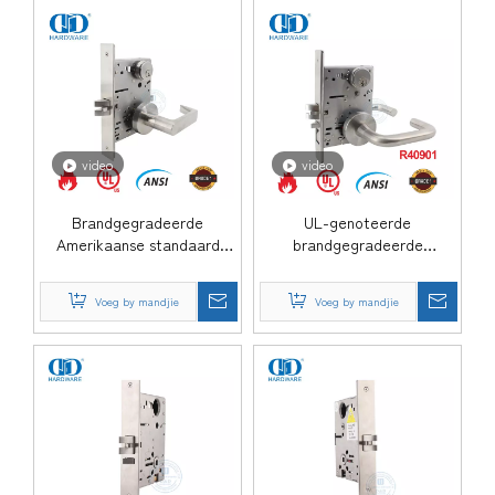
video
video
Brandgegradeerde
UL-genoteerde
Amerikaanse standaard
brandgegradeerde
deurgangslot vir Hotel-
Amerikaanse mortise-slot
DDAL01
vir ingangsbinnedeur-
Voeg by mandjie
Voeg by mandjie
DDAL04