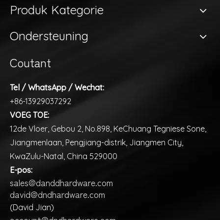
Produk Kategorie
Ondersteuning
Coutant
Tel / WhatsApp / Wechat:
+86-13929037292
VOEG TOE:
12de Vloer, Gebou 2, No.898, KeChuang Tegniese Sone,
Jiangmenlaan, Pengjiang-distrik, Jiangmen City,
KwaZulu-Natal, China 529000
E-pos:
sales@danddhardware.com
david@dndhardware.com
(David Jian)
account@dndhardware.com