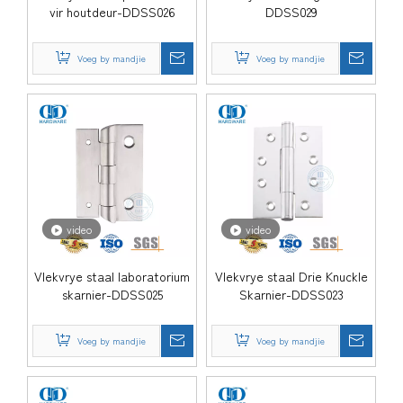
vir houtdeur-DDSS026
DDSS029
Voeg by mandjie
Voeg by mandjie
video
video
Vlekvrye staal laboratorium
Vlekvrye staal Drie Knuckle
skarnier-DDSS025
Skarnier-DDSS023
Voeg by mandjie
Voeg by mandjie