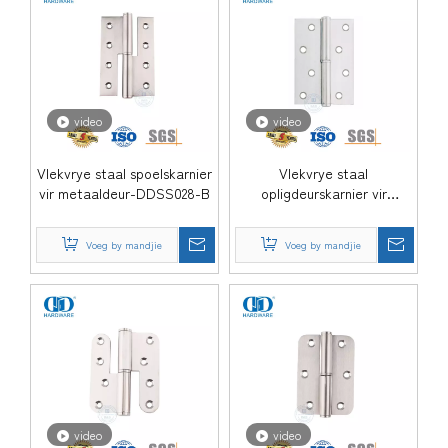
video
video
Vlekvrye staal spoelskarnier
Vlekvrye staal
vir metaaldeur-DDSS028-B
opligdeurskarnier vir
kinderslaapkamer-DDSS022
Voeg by mandjie
Voeg by mandjie
video
video