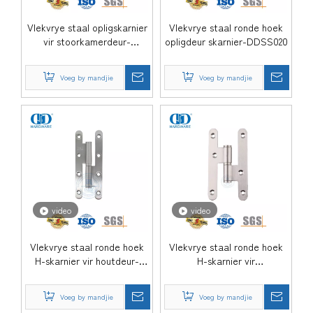
Vlekvrye staal opligskarnier
Vlekvrye staal ronde hoek
vir stoorkamerdeur-
opligdeur skarnier-DDSS020
DDSS021
Voeg by mandjie
Voeg by mandjie
video
video
Vlekvrye staal ronde hoek
Vlekvrye staal ronde hoek
H-skarnier vir houtdeur-
H-skarnier vir
DDSS019-B
kleinhandelwinkel-DDSS019
Voeg by mandjie
Voeg by mandjie