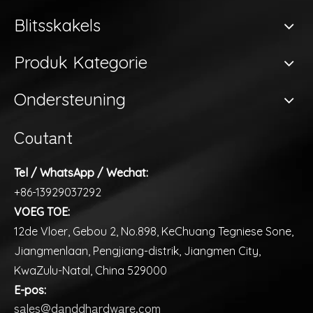
Blitsskakels
Produk Kategorie
Ondersteuning
Coutant
Tel / WhatsApp / Wechat:
+86-13929037292
VOEG TOE:
12de Vloer, Gebou 2, No.898, KeChuang Tegniese Sone,
Jiangmenlaan, Pengjiang-distrik, Jiangmen City,
KwaZulu-Natal, China 529000
E-pos:
sales@danddhardware.com