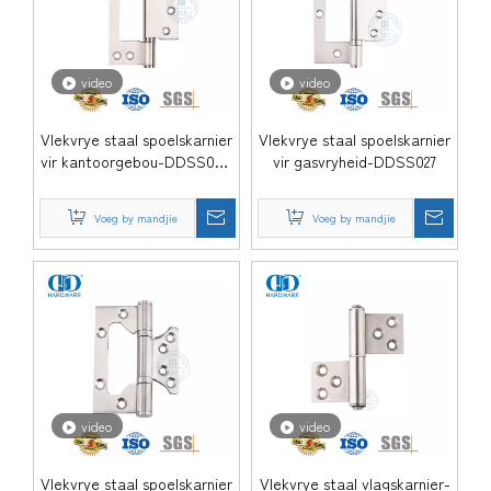
video
video
Vlekvrye staal spoelskarnier
Vlekvrye staal spoelskarnier
vir kantoorgebou-DDSS027-
vir gasvryheid-DDSS027
B
Voeg by mandjie
Voeg by mandjie
video
video
Vlekvrye staal spoelskarnier
Vlekvrye staal vlagskarnier-