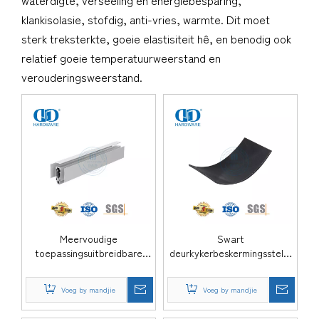
waterdigte, verseëling en energiebesparing,
klankisolasie, stofdig, anti-vries, warmte. Dit moet
sterk treksterkte, goeie elastisiteit hê, en benodig ook
relatief goeie temperatuurweerstand en
verouderingsweerstand.
Meervoudige
Swart
toepassingsuitbreidbare
deurkykerbeskermingsstelle
grafietbrandgegradeerde
Brandweerstand Grafiet
versteekte
Opblaasvoering
Voeg by mandjie
Voeg by mandjie
druppelseëlbeskermingsstelle
Rubberseëlstrook
Intumescente
Skarnierblok-DDIG006