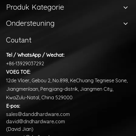
Produk Kategorie
Ondersteuning
Coutant
Tel / WhatsApp / Wechat:
+86-13929037292
VOEG TOE:
12de Vloer, Gebou 2, No.898, KeChuang Tegniese Sone,
Jiangmenlaan, Pengjiang-distrik, Jiangmen City,
KwaZulu-Natal, China 529000
E-pos:
sales@danddhardware.com
david@dndhardware.com
(David Jian)