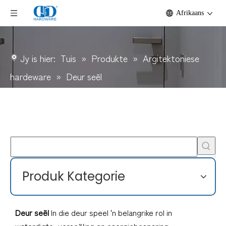
Afrikaans
Jy is hier:
Tuis
»
Produkte
»
Argitektoniese
hardeware
»
Deur seël
Produk Kategorie
Deur seël
In die deur speel 'n belangrike rol in