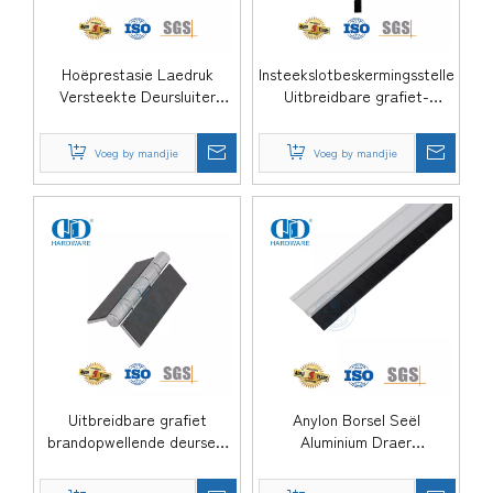
Hoëprestasie Laedruk
Insteekslotbeskermingsstelle
Versteekte Deursluiter
Uitbreidbare grafiet-
Beskermingsstelle Rubber
deurseël Rubberseëlstrook
Pakkingstrook Intumescent
Intumescent Hinge Pad-
Voeg by mandjie
Voeg by mandjie
Skarnier Pad-DDIG003
DDIG002
Uitbreidbare grafiet
Anylon Borsel Seël
brandopwellende deurseël
Aluminium Draer
skarnierbeskermingsstelle
Selfklevend Outomatiese
Intumescent Pad-DDIG001
Koue Lug Bestendige