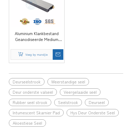
Aluminium Klankbestand
Geanodiseerde Medium
Duty Weer Stroping Druppel
skuifdeur Bodemseël-
Voeg by mandjie
DDBS001
Deurseëlstrook
Weerstandige seël
Deur onderste valseël
Veergelaaide seël
Rubber seël strook
Seëlstrook
Deurseël
Intumescent Skarnier Pad
Hys Deur Onderste Seël
Akoestiese Seël