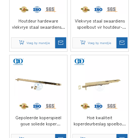
Houtdeur hardeware
Vlekvrye staal swaardiens
vlekvrye staal swaardiens 8
spoelbout vir houtdeur-
duim spoelbout-DDDB001-
DDDB001-MB
MB
Voeg by mandjie
Voeg by mandjie
Gepoleerde koperspieël
Hoë kwaliteit
goue soliede koper
koperdeurbeslag spoelbout
spoeldeurbout-DDDB002-
vir houtdeur-DDDB003-SB
PB