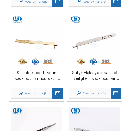
Voeg by mandjie
Voeg by mandjie
Soliede koper L-vorm
Satyn vlekvrye staal hoë
spoelbout vir houtdeur-
veiligheid spoelbout vir
DDDB004-SB
houtdeur-DDDB005-SSS
Voeg by mandjie
Voeg by mandjie