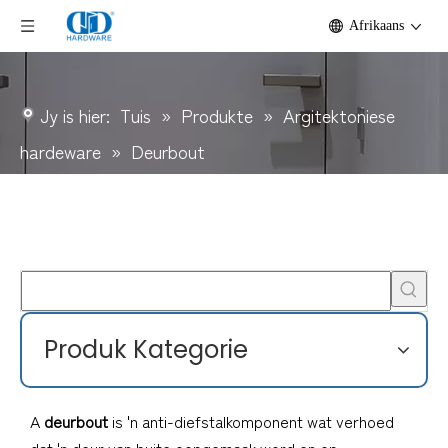
Afrikaans
Jy is hier:
Tuis
»
Produkte
»
Argitektoniese
hardeware
»
Deurbout
Produk Kategorie
A
deurbout
is 'n anti-diefstalkomponent wat verhoed