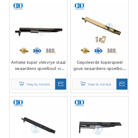
Antieke koper vlekvrye staal
Gepoleerde koperspieël
swaardiens spoelbout vir
goue swaardiens-spoelbout
kommersiële deur-
vir houtdeur-DDDB001-PB
DDDB001-AB
Voeg by mandjie
Voeg by mandjie