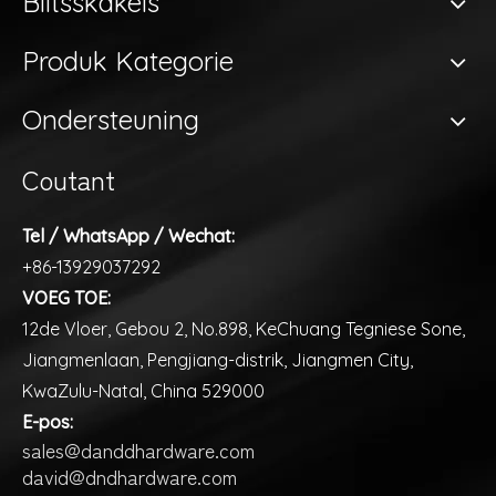
Blitsskakels
Produk Kategorie
Ondersteuning
Coutant
Tel / WhatsApp / Wechat:
+86-13929037292
VOEG TOE:
12de Vloer, Gebou 2, No.898, KeChuang Tegniese Sone,
Jiangmenlaan, Pengjiang-distrik, Jiangmen City,
KwaZulu-Natal, China 529000
E-pos:
sales@danddhardware.com
david@dndhardware.com