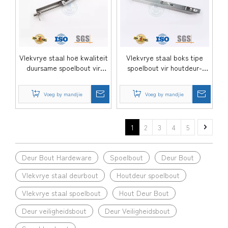
Vlekvrye staal hoë kwaliteit
Vlekvrye staal boks tipe
duursame spoelbout vir
spoelbout vir houtdeur-
houtdeur-DDDB006-SSS
DDDB007-SSS
Voeg by mandjie
Voeg by mandjie
1
2
3
4
5
Deur Bout Hardeware
Spoelbout
Deur Bout
Vlekvrye staal deurbout
Houtdeur spoelbout
Vlekvrye staal spoelbout
Hout Deur Bout
Deur veiligheidsbout
Deur Veiligheidsbout