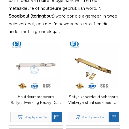
dat 'n deur van buite oopgemaak word en op
metaaldeure of houtdeure gebruik kan word. N
Spoelbout (toringbout)
word oor die algemeen in twee
dele verdeel, een met 'n beweegbare staaf en die
ander met 'n grendelsgat.
Houtdeurhardeware
Satyn koperdeurtoebehore
Satynafwerking Heavy Duty
Vlekvrye staal spoelbout vir
Flush Bolt-DDDB001-SSS
houtdeur-DDDB001-SB
Voeg by mandjie
Voeg by mandjie