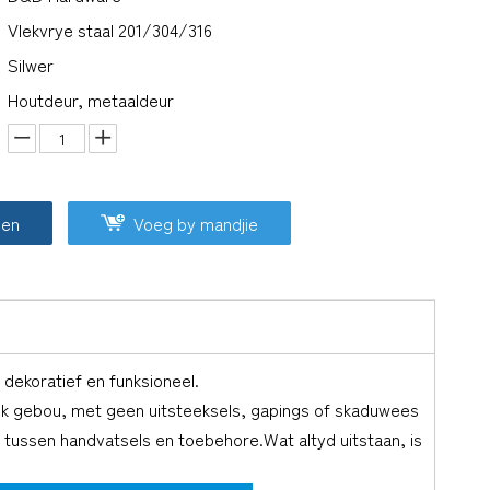
Vlekvrye staal 201/304/316
Silwer
Houtdeur, metaaldeur
oen
Voeg by mandjie
 dekoratief en funksioneel.
ek gebou, met geen uitsteeksels, gapings of skaduwees
 tussen handvatsels en toebehore.Wat altyd uitstaan, is