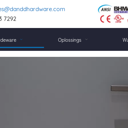
les@danddhardware.com
3 7292
rdeware
Oplossings
Wa