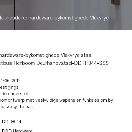
uishoudelike hardeware-bykomstighede Vlekvrye
 hardeware-bykomstighede Vlekvrye staal
setbuis Hefboom Deurhandvatsel-DDTH044-SSS
1906: 2012
estigings
nde onderstel
oomontwerp met veelvuldige wapens en funksies om by
epassings te pas
DDTH044
D&D Hardware