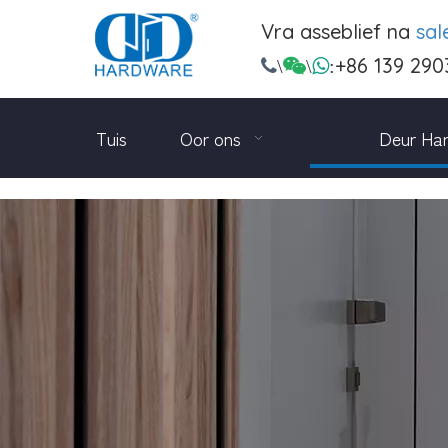
Vra asseblief na
sa
+86 139 290

\

\

:
Tuis
Oor ons
Deur Ha