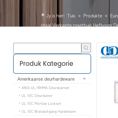
Jy is hier:
Tuis
»
Produkte
»
Eur
staal Vierkante rosetbuis Hefboom
Produk Kategorie
Amerikaanse deurhardeware
ANSI-UL/BHMA Deurskarnier
UL 10C Deursluiter
UL 10C Mortise Lockset
UL 10C Branduitgang Hardeware