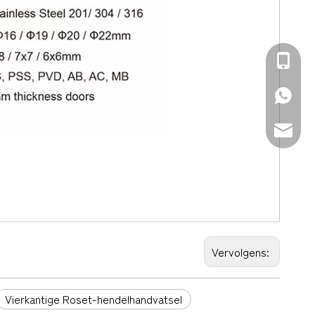
+86-139
+86-139
sales@d
Vervolgens:
Vierkantige Roset-hendelhandvatsel