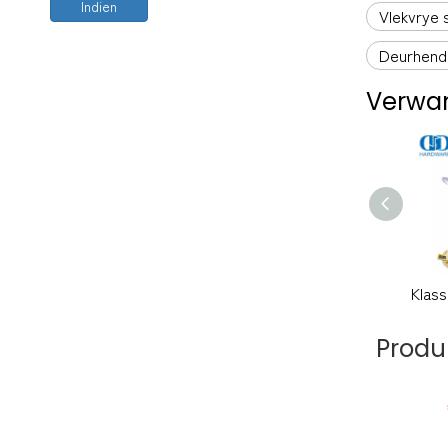
Indien
Vlekvrye 
Deurhend
Verwan
Produ