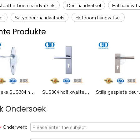
staal hefboomhandvatsels
Deurhandvatsel
Hol handvats
el
Satyn deurhandvatsels
Hefboom handvatsel
te Produkte
Klassieke SUS304 hoë kwaliteit moderne buitedeur soliede handvatsels hefboom met agterplaat-DDLP002
SUS304 hoë kwaliteit moderne hefboomhandvatsel met plaat vir kantoordeur-DDLP001
Stille gesplete deurslot Woo
k Ondersoek
Onderwerp
*