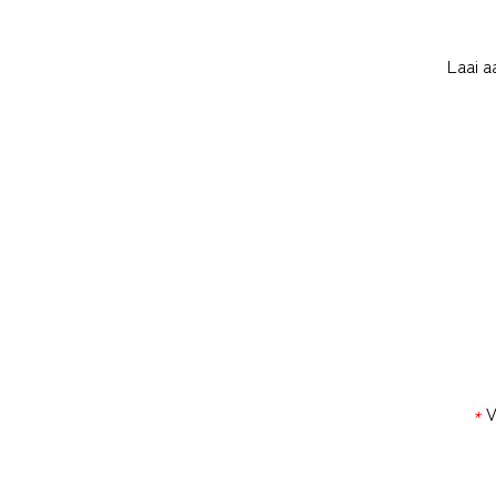
Laai a
V
*