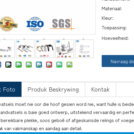
Materiaal:
Kleur:
Toepassing:
Hoeveelheid:
Navraag d
k Foto
Produk Beskrywing
Kontak
tsels moet nie oor die hoof gesien word nie, want hulle is beide
andvatsels is baie goed ontwerp, uitstekend vervaardig en perf
 bereikbare plekke, soos geboë of afgeskuinsde relings of voege
ak van vakmanskap en aandag aan detail.