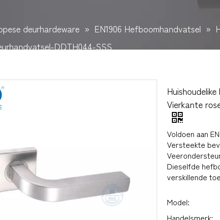
opese deurhardeware
»
EN1906 Hefboomhandvatsel
»
H
 Deurhandvatsel-DDTH044-SSS
Huishoudelike
Vierkante ro
Voldoen aan EN 
Versteekte bev
Veerondersteu
Dieselfde hefb
verskillende to
Model:
Handelsmerk: