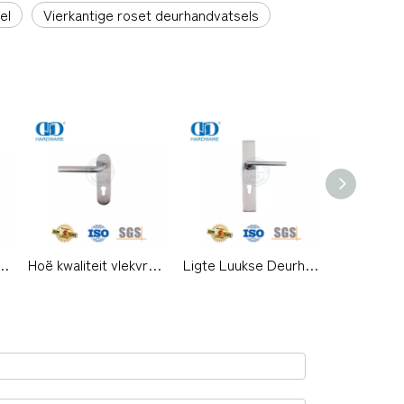
el
Vierkantige roset deurhandvatsels
nkamer houtdeurhendelhandvatsel met reghoekplaat -DDTP009
Hoë kwaliteit vlekvrye staal binnenshuise hefboomhandvatsel met plaat vir metaaldeure-DDTP008
Ligte Luukse Deurhandvatsel Paneelslot Huis Ingangsdeur Handvatsel-DDTP007