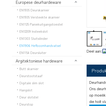
Europese deurhardeware
EN1935 Deurskarnier
EN1935 Versteekte skarnier
EN1125 Paniekuitgangstoestel
EN12209 Insteekslot
EN1303 Sluitsilinder
EN1906 Hefboomhandvatsel
Deel aan:
EN1154 Deursluiter
Argitektoniese hardeware
Butt skarnier
Produ
Deurstootstaaf
Deurhandva
Digitale slim slot
Ons deurh
Hangslot
op moeilik
Deur slotstel
die hoë vl
Deurstop