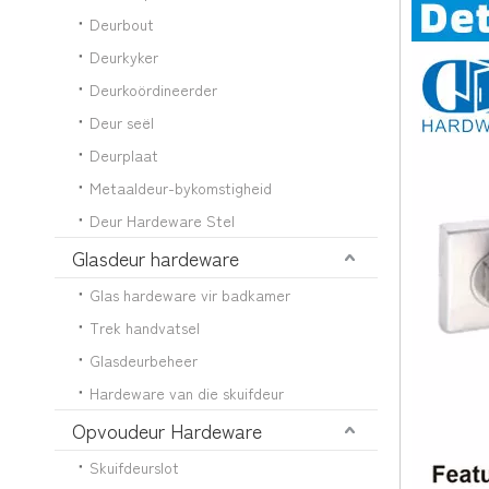
Deurbout
Deurkyker
Deurkoördineerder
Deur seël
Deurplaat
Metaaldeur-bykomstigheid
Deur Hardeware Stel
Glasdeur hardeware
Glas hardeware vir badkamer
Trek handvatsel
Glasdeurbeheer
Hardeware van die skuifdeur
Opvoudeur Hardeware
Skuifdeurslot