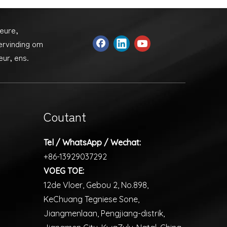
eure,
ervinding om
ur, ens.
Coutant
Tel / WhatsApp / Wechat:
+86-13929037292
VOEG TOE:
12de Vloer, Gebou 2, No.898,
KeChuang Tegniese Sone,
Jiangmenlaan, Pengjiang-distrik,