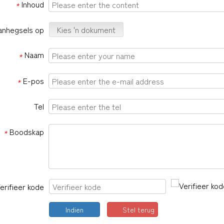
Inhoud
*
anhegsels op
Kies 'n dokument
Naam
*
E-pos
*
Tel
Boodskap
*
erifieer kode
Indien
Stel terug