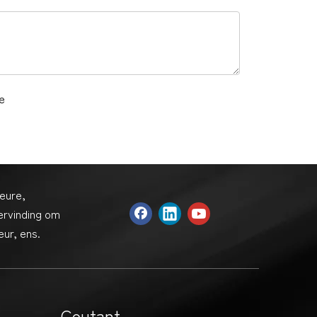
eure,
ervinding om
ur, ens.
Coutant