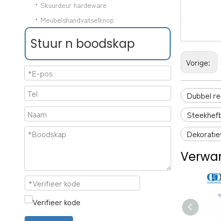
Skuurdeur hardeware
Meubelshandvatselknop
Stuur n boodskap
Vorige:
Dubbel r
Steekhef
Dekoratie
Verwan