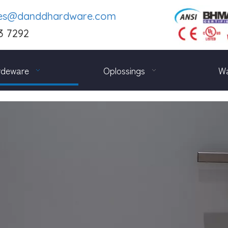
les@danddhardware.com
3 7292
rdeware
Oplossings
Wa