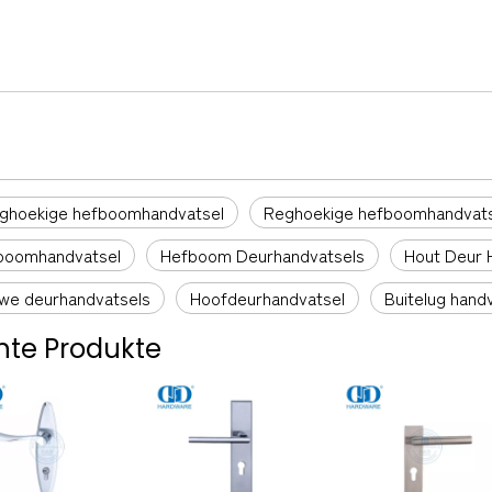
eghoekige hefboomhandvatsel
Reghoekige hefboomhandvats
boomhandvatsel
Hefboom Deurhandvatsels
Hout Deur 
we deurhandvatsels
Hoofdeurhandvatsel
Buitelug hand
te Produkte