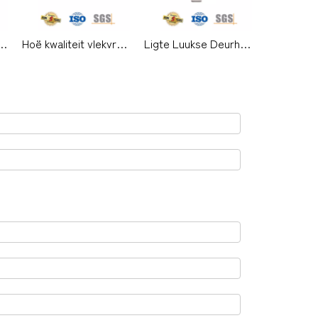
nkamer houtdeurhendelhandvatsel met reghoekplaat -DDTP009
Hoë kwaliteit vlekvrye staal binnenshuise hefboomhandvatsel met plaat vir metaaldeure-DDTP008
Ligte Luukse Deurhandvatsel Paneelslot Huis Ingangsdeur Handvatsel-DDTP007