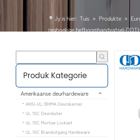
Jy is hier:
Tuis
»
Produkte
»
Eur
reghoekige hefboomhandvatsel-DDT
Produk Kategorie
Amerikaanse deurhardeware
ANSI-UL/BHMA Deurskarnier
UL 10C Deursluiter
UL 10C Mortise Lockset
UL 10C Branduitgang Hardeware