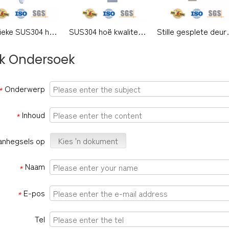
Klassieke SUS304 hoë kwaliteit moderne buitedeur soliede handvatsels hefboom met agterplaat-DDLP002
SUS304 hoë kwaliteit moderne hefboomhandvatsel met plaat vir kantoordeur-DDLP001
Stille gesplete deurslot Woo
k Ondersoek
Onderwerp
*
Inhoud
*
anhegsels op
Kies 'n dokument
Naam
*
E-pos
*
Tel