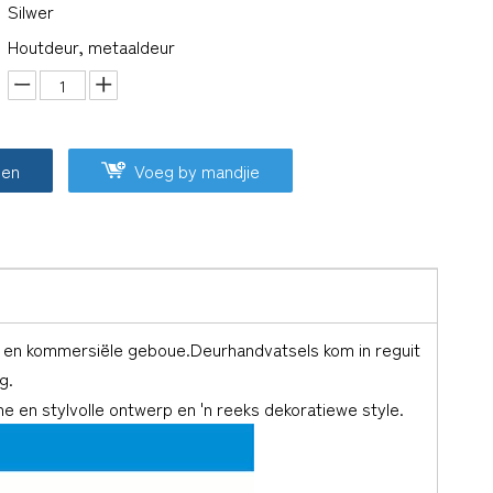
Silwer
Houtdeur, metaaldeur
oen
Voeg by mandjie
e en kommersiële geboue.Deurhandvatsels kom in reguit
g.
 en stylvolle ontwerp en 'n reeks dekoratiewe style.