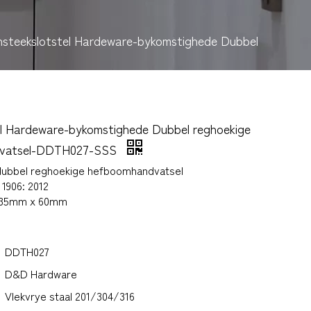
nsteekslotstel Hardeware-bykomstighede Dubbel
el Hardeware-bykomstighede Dubbel reghoekige
vatsel-DDTH027-SSS
 dubbel reghoekige hefboomhandvatsel
1906: 2012
135mm x 60mm
DDTH027
D&D Hardware
Vlekvrye staal 201/304/316