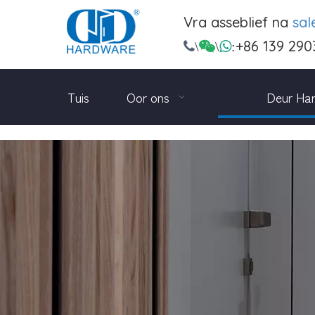
Vra asseblief na
sa
+86 139 290

\

\

:
Tuis
Oor ons
Deur Ha