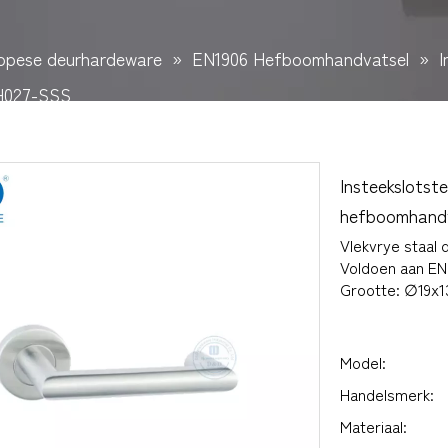
opese deurhardeware
»
EN1906 Hefboomhandvatsel
»
I
H027-SSS
Insteekslotst
hefboomhand
Vlekvrye staal
Voldoen aan EN 
Grootte: ∅19x
Model:
Handelsmerk:
Materiaal: