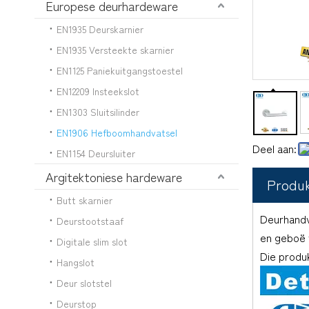
Europese deurhardeware
EN1935 Deurskarnier
EN1935 Versteekte skarnier
EN1125 Paniekuitgangstoestel
EN12209 Insteekslot
EN1303 Sluitsilinder
EN1906 Hefboomhandvatsel
Deel aan:
EN1154 Deursluiter
Argitektoniese hardeware
Produ
Butt skarnier
Deurhandv
Deurstootstaaf
en geboë 
Digitale slim slot
Die produk
Hangslot
Deur slotstel
Deurstop