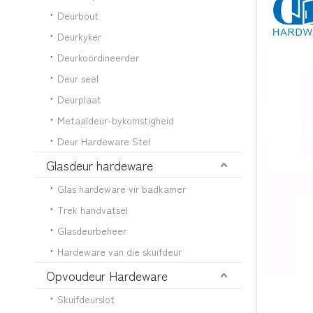
Deurbout
Deurkyker
Deurkoördineerder
Deur seël
Deurplaat
Metaaldeur-bykomstigheid
Deur Hardeware Stel
Glasdeur hardeware
Glas hardeware vir badkamer
Trek handvatsel
Glasdeurbeheer
Hardeware van die skuifdeur
Opvoudeur Hardeware
Skuifdeurslot