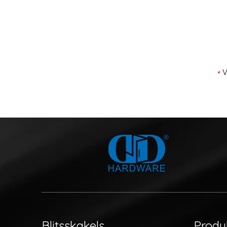
V
*
Blitsskakels
Produ