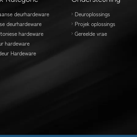
aanse deurhardeware
Deuroplossings
se deurhardeware
Projek oplossings
ktoniese hardeware
Gereelde vrae
ur hardeware
eur Hardeware