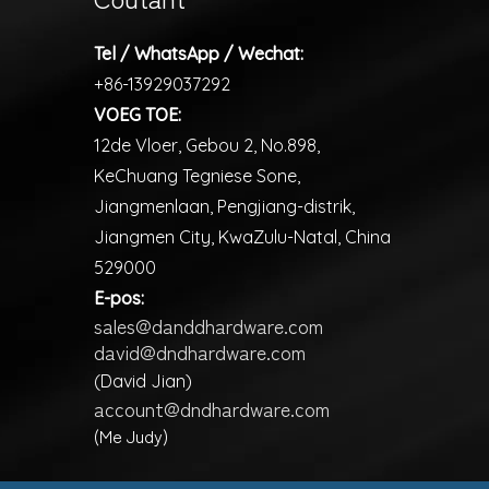
Tel / WhatsApp / Wechat:
+86-13929037292
VOEG TOE:
12de Vloer, Gebou 2, No.898,
KeChuang Tegniese Sone,
Jiangmenlaan, Pengjiang-distrik,
Jiangmen City, KwaZulu-Natal, China
529000
E-pos:
sales@danddhardware.com
david@dndhardware.com
(David Jian)
account@dndhardware.com
(Me Judy)