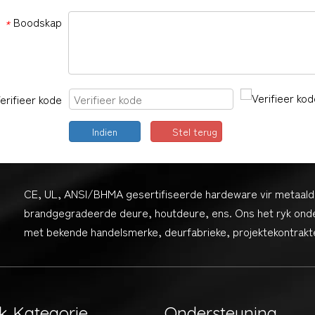
Boodskap
*
erifieer kode
Indien
Stel terug
CE, UL, ANSI/BHMA gesertifiseerde hardeware vir metaald
brandgegradeerde deure, houtdeure, ens. Ons het ryk ond
met bekende handelsmerke, deurfabrieke, projektekontrakte
k Kategorie
Ondersteuning