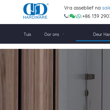
Vra asseblief na
sa
+86 139 290

\

\

:
Tuis
Oor ons
Deur Ha