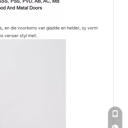
roes, en die voorkoms van gladde en helder, sy vorm
is versier styl met.
+86-139