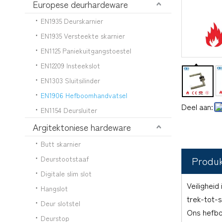
Europese deurhardeware
EN1935 Deurskarnier
EN1935 Versteekte skarnier
EN1125 Paniekuitgangstoestel
EN12209 Insteekslot
EN1303 Sluitsilinder
EN1906 Hefboomhandvatsel
Deel aan:
EN1154 Deursluiter
Argitektoniese hardeware
Butt skarnier
Deurstootstaaf
Produ
Digitale slim slot
Veiligheid
Hangslot
trek-tot-s
Deur slotstel
Ons hefbo
Deurstop