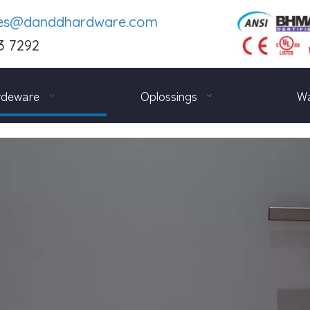
les@danddhardware.com
3 7292
rdeware
Oplossings
Wa