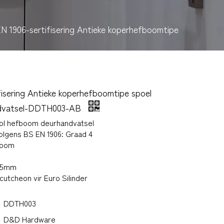
N 1906-sertifisering Antieke koperhefboomtipe
fisering Antieke koperhefboomtipe spoel
ndvatsel-DDTH003-AB
hol hefboom deurhandvatsel
olgens BS EN 1906: Graad 4
boom
-55mm
utcheon vir Euro Silinder
DDTH003
D&D Hardware