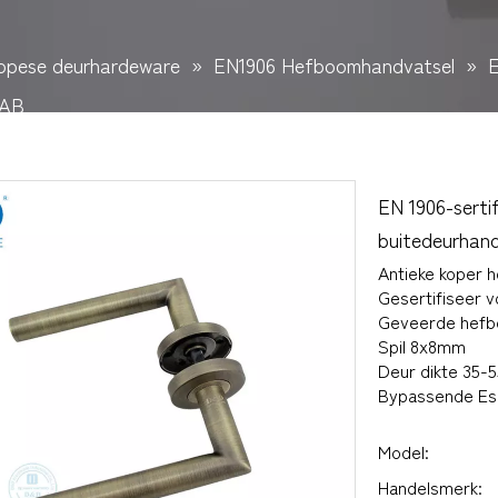
opese deurhardeware
»
EN1906 Hefboomhandvatsel
»
E
-AB
EN 1906-serti
buitedeurha
Antieke koper 
Gesertifiseer v
Geveerde hef
Spil 8x8mm
Deur dikte 35
Bypassende Esc
Model:
Handelsmerk: