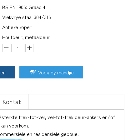
BS EN 1906: Graad 4
Vlekvrye staal 304/316
Antieke koper
Houtdeur, metaaldeur
oen
Voeg by mandjie
Kontak
oësterkte trek-tot-vel, vel-tot-trek deur-ankers en/of
l kan voorkom.
kommersiële en residensiële geboue.