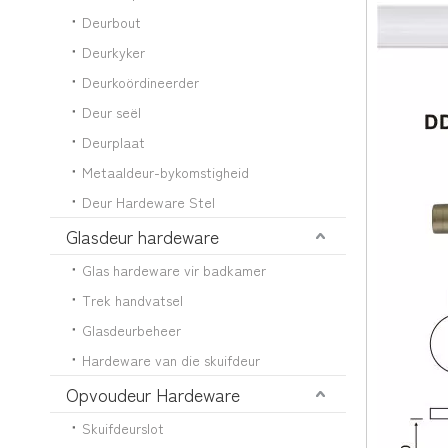
Deurbout
Deurkyker
Deurkoördineerder
Deur seël
Deurplaat
Metaaldeur-bykomstigheid
Deur Hardeware Stel
Glasdeur hardeware
Glas hardeware vir badkamer
Trek handvatsel
Glasdeurbeheer
Hardeware van die skuifdeur
Opvoudeur Hardeware
Skuifdeurslot