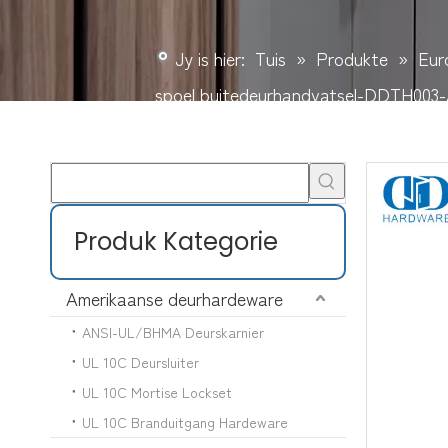
Jy is hier:
Tuis
»
Produkte
»
Eur
spoel buitedeurhandvatsel-DDTH003
Produk Kategorie
Amerikaanse deurhardeware
ANSI-UL/BHMA Deurskarnier
UL 10C Deursluiter
UL 10C Mortise Lockset
UL 10C Branduitgang Hardeware