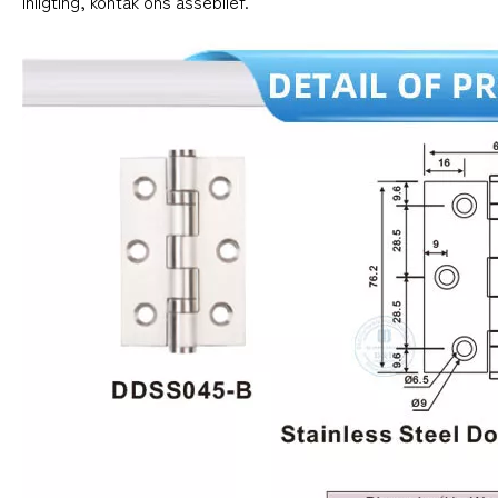
inligting, kontak ons ​​asseblief.