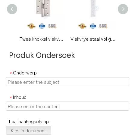
Twee knokkel vlekvrye staal metaal deur skarnier vervaardiger in China stygende skarnier-DDSS016
Vlekvrye staal vol gat skarnier deurlopende klavier skarnier vir swaardiensdeur-DDSS050
Produk Ondersoek
Onderwerp
*
Inhoud
*
Laai aanhegsels op
Kies 'n dokument