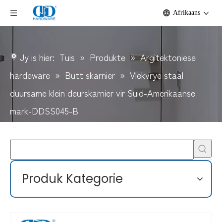
Afrikaans
Jy is hier:
Tuis
»
Produkte
»
Argitektoniese
hardeware
»
Butt skarnier
»
Vlekvrye staal
duursame klein deurskarnier vir Suid-Amerikaanse
mark-DDSS045-B
Produk Kategorie