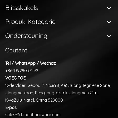
Blitsskakels
Produk Kategorie
Ondersteuning
Coutant
Tel / WhatsApp / Wechat:
+86-13929037292
VOEG TOE:
12de Vloer, Gebou 2, No.898, KeChuang Tegniese Sone,
Jiangmenlaan, Pengjiang-distrik, Jiangmen City,
KwaZulu-Natal, China 529000
E-pos:
sales@danddhardware.com