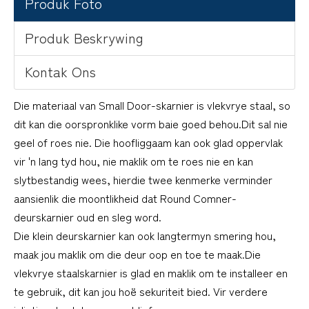
Produk Foto
Produk Beskrywing
Kontak Ons
Die materiaal van Small Door-skarnier is vlekvrye staal, so
dit kan die oorspronklike vorm baie goed behou.Dit sal nie
geel of roes nie. Die hoofliggaam kan ook glad oppervlak
vir 'n lang tyd hou, nie maklik om te roes nie en kan
slytbestandig wees, hierdie twee kenmerke verminder
aansienlik die moontlikheid dat Round Comner-
deurskarnier oud en sleg word.
Die klein deurskarnier kan ook langtermyn smering hou,
maak jou maklik om die deur oop en toe te maak.Die
vlekvrye staalskarnier is glad en maklik om te installeer en
te gebruik, dit kan jou hoë sekuriteit bied. Vir verdere