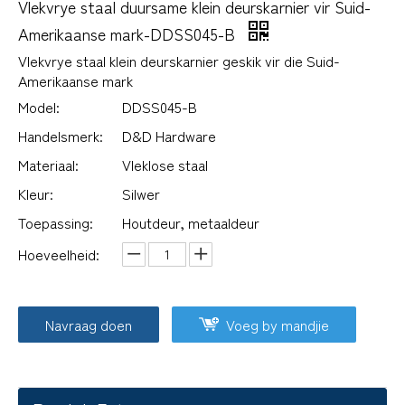
Vlekvrye staal duursame klein deurskarnier vir Suid-
Amerikaanse mark-DDSS045-B
Vlekvrye staal klein deurskarnier geskik vir die Suid-
Amerikaanse mark
Model:
DDSS045-B
Handelsmerk:
D&D Hardware
Materiaal:
Vleklose staal
Kleur:
Silwer
Toepassing:
Houtdeur, metaaldeur
Hoeveelheid:
Navraag doen
Voeg by mandjie