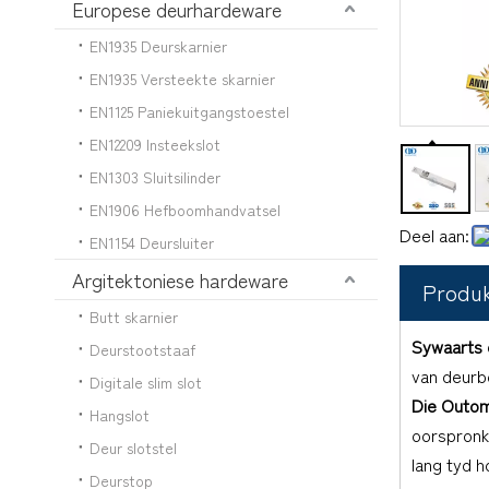
Europese deurhardeware
EN1935 Deurskarnier
EN1935 Versteekte skarnier
EN1125 Paniekuitgangstoestel
EN12209 Insteekslot
EN1303 Sluitsilinder
EN1906 Hefboomhandvatsel
Deel aan:
EN1154 Deursluiter
Argitektoniese hardeware
Produ
Butt skarnier
Sywaarts 
Deurstootstaaf
van deurbo
Digitale slim slot
Die
Outom
Hangslot
oorspronkl
Deur slotstel
lang tyd h
Deurstop