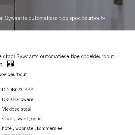
aal Sywaarts outomatiese tipe spoeldeurbout-
e staal Sywaarts outomatiese tipe spoeldeurbout-
SS
poeldeurbout
DDDB023-SSS
D&D Hardware
Vleklose staal
silwer, swart, goud
hotel, woonstel, kommersieel