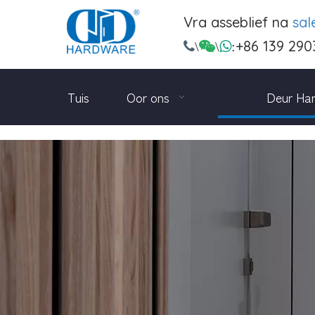
Vra asseblief na
sa
+86 139 290

\

\

:
Tuis
Oor ons
Deur Ha