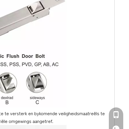
te te versterk en bykomende veiligheidsmaatreëls te
+86-139
triële omgewings aangetref.