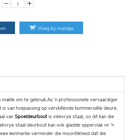
oen
Voeg by mandjie
n maklik om te gebruik.As 'n professionele vervaardiger
dit is van toepassing op verskillende kommersiële deure.
aal van
Spoeldeurbout
is vlekvrye staal, so dit kan die
ekvrye staal deurbout kan ook gladde oppervlak vir 'n
 twee kenmerke verminder die moontlikheid dat die