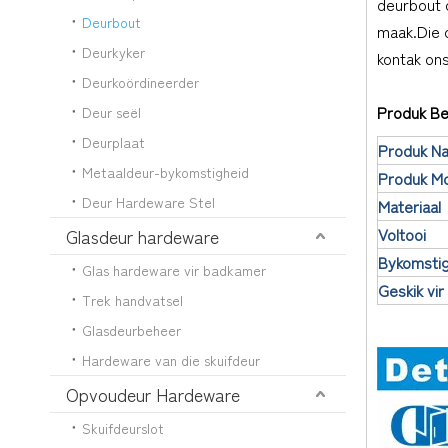
deurbout o
Deurbout
maak.Die d
Deurkyker
kontak ons 
Deurkoördineerder
Produk Be
Deur seël
Deurplaat
Produk N
Metaaldeur-bykomstigheid
Produk M
Deur Hardeware Stel
Materiaal
Voltooi
Glasdeur hardeware
Bykomsti
Glas hardeware vir badkamer
Geskik vir
Trek handvatsel
Glasdeurbeheer
Hardeware van die skuifdeur
Opvoudeur Hardeware
Skuifdeurslot