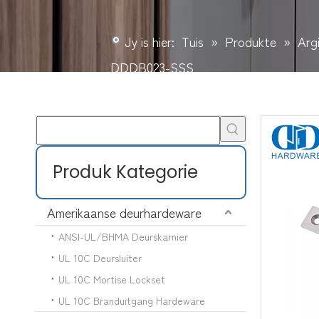
Jy is hier:
Tuis
»
Produkte
»
Arg
DDDB023-SSS
Produk Kategorie
Amerikaanse deurhardeware
ANSI-UL/BHMA Deurskarnier
UL 10C Deursluiter
UL 10C Mortise Lockset
UL 10C Branduitgang Hardeware