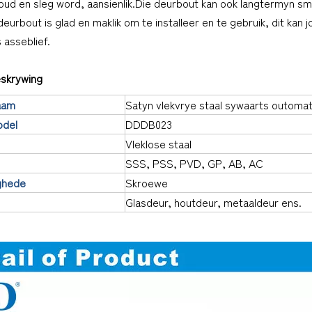
ud en sleg word, aansienlik.Die deurbout kan ook langtermyn sme
eurbout is glad en maklik om te installeer en te gebruik, dit kan j
​​asseblief.
skrywing
aam
Satyn vlekvrye staal sywaarts outom
odel
DDDB023
Vleklose staal
SSS, PSS, PVD, GP, AB, AC
ghede
Skroewe
Glasdeur, houtdeur, metaaldeur ens.