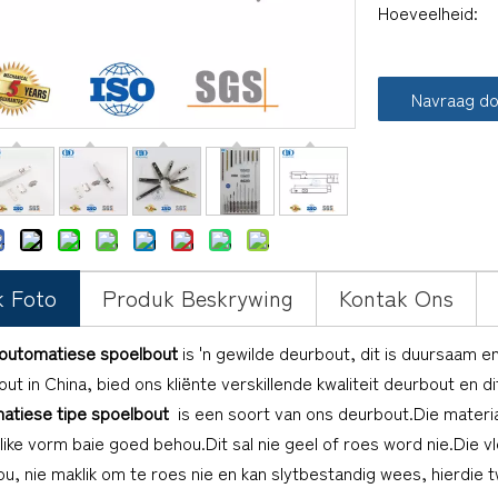
Hoeveelheid:
Navraag d
k Foto
Produk Beskrywing
Kontak Ons
outomatiese spoelbout
is 'n gewilde deurbout, dit is duursaam e
ut in China, bied ons kliënte verskillende kwaliteit deurbout en 
atiese tipe spoelbout
is een soort van ons deurbout.Die materi
ike vorm baie goed behou.Dit sal nie geel of roes word nie.Die vl
ou, nie maklik om te roes nie en kan slytbestandig wees, hierdie