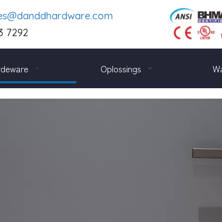
les@danddhardware.com
3 7292
rdeware
Oplossings
Wa