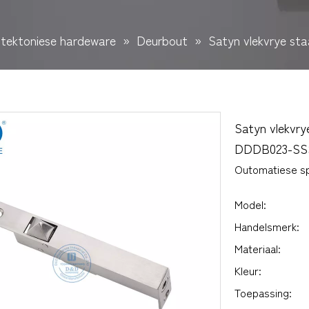
itektoniese hardeware
»
Deurbout
»
Satyn vlekvrye st
Satyn vlekvry
DDDB023-S
Outomatiese s
Model:
Handelsmerk:
Materiaal:
Kleur:
Toepassing: