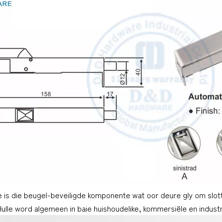
 is die beugel-beveiligde komponente wat oor deure gly om slot
Hulle word algemeen in baie huishoudelike, kommersiële en indus