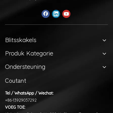
Blitsskakels
Produk Kategorie
Ondersteuning
Coutant
Tel / WhatsApp / Wechat:
+86-13929037292
VOEG TOE: