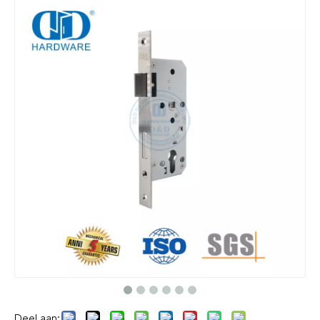
Deel aan: