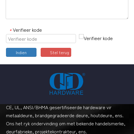
Verifieer kode
*
Indien
Stel terug
CE, UL, ANSI/BHMA gesertifiseerde hardeware vir
metaaldeure, brandgegradeerde deure, houtdeure, ens.
Ons het ryk ondervinding om met bekende handelsmerke,
deurfabrieke, projektekontrakteur, ens.