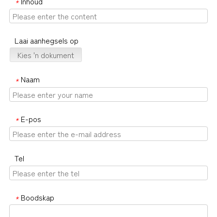
Inhoud
*
Laai aanhegsels op
Kies 'n dokument
Naam
*
E-pos
*
Tel
Boodskap
*