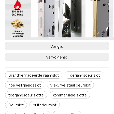
Vorige:
Vervolgens:
Brandgegradeerde raamslot
Toegangsdeurslot
hoë veiligheidsslot
Vlekvrye staal deurslot
toegangsdeurslotte
kommersiële slotte
Deurslot
buitedeurslot