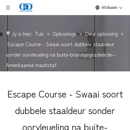
Afrikaans
Jy is hier:
Tuis
»
Oplossings
»
Deur oplossing
»
Escape Course - Swaai soort dubbele staaldeur
sonder oorvleueling na buite-brandgegradeerde--
Amerikaanse maatstaf
Escape Course - Swaai soort
dubbele staaldeur sonder
oorvleueling na buite-