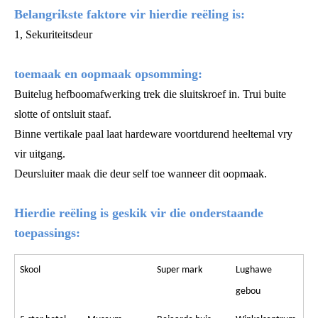
Belangrikste faktore vir hierdie reëling is:
1, Sekuriteitsdeur
toemaak en oopmaak opsomming:
Buitelug hefboomafwerking trek die sluitskroef in. Trui buite
slotte of ontsluit staaf.
Binne vertikale paal laat hardeware voortdurend heeltemal vry
vir uitgang.
Deursluiter maak die deur self toe wanneer dit oopmaak.
Hierdie reëling is geskik vir die onderstaande
toepassings:
Skool
Super mark
Lughawe
gebou