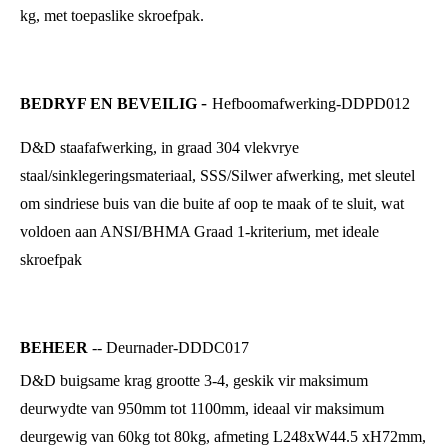
kg, met toepaslike skroefpak.
-
BEDRYF EN BEVEILIG
Hefboomafwerking-DDPD012
D&D staafafwerking, in graad 304 vlekvrye
staal/sinklegeringsmateriaal, SSS/Silwer afwerking, met sleutel
om sindriese buis van die buite af oop te maak of te sluit, wat
voldoen aan ANSI/BHMA Graad 1-kriterium, met ideale
skroefpak
BEHEER
-- Deurnader-DDDC017
D&D buigsame krag grootte 3-4, geskik vir maksimum
deurwydte van 950mm tot 1100mm, ideaal vir maksimum
deurgewig van 60kg tot 80kg, afmeting L248xW44.5 xH72mm,