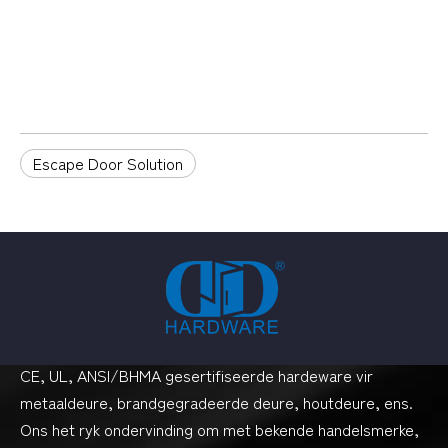
Escape Door Solution
CE, UL, ANSI/BHMA gesertifiseerde hardeware vir
metaaldeure, brandgegradeerde deure, houtdeure, ens.
Ons het ryk ondervinding om met bekende handelsmerke,