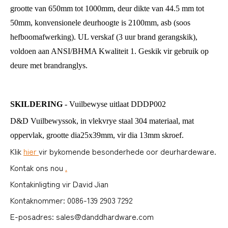
grootte van 650mm tot 1000mm, deur dikte van 44.5 mm tot
50mm, konvensionele deurhoogte is 2100mm, asb (soos
hefboomafwerking). UL verskaf (3 uur brand gerangskik),
voldoen aan ANSI/BHMA Kwaliteit 1. Geskik vir gebruik op
deure met brandranglys.
SKILDERING
- Vuilbewyse uitlaat DDDP002
D&D Vuilbewyssok, in vlekvrye staal 304 materiaal, mat
oppervlak, grootte dia25x39mm, vir dia 13mm skroef.
Klik
hier
vir bykomende besonderhede oor deurhardeware.
Kontak ons ​​nou
.
Kontakinligting vir David Jian
Kontaknommer: 0086-139 2903 7292
E-posadres: sales@danddhardware.com